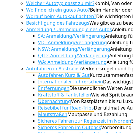
Welcher Autotyp passt zu mir?
Kombi, Van oder
Wo finde ich ein gutes Auto?
Beim Händler oder 
Worauf beim Autokauf achten?
Die wichtigsten
Besichtigung des Fahrzeugs
Was gibt es zu bea
Anmeldung / Ummeldung eines Autos
Anleitung
SA: Anmeldung/Verlängerung
Anleitung fü
VIC: Anmeldung/Verlängerung
Anleitung f
NSW: Anmeldung/Verlängerung
Anleitung
QLD: Anmeldung/Verlängerung
Anleitung
WA: Anmeldung/Verlängerung
Anleitung f
Autofahren in Australien
Verkehrsregeln und Ti
Autofahren Kurz & Gut
Kurzzusammenfassu
Internationaler Führerschein
Das wichtigs
Entfernungen
Die unendlichen Weiten Aust
Kraftstoff & Tankstellen
Wie viel Sprit bra
Übernachtung
Von Rastplätzen bis zu Lu
Reisebibel für Road-Trips
Der ultimative A
Mautstraßen
Mautpässe und Bezahlung
Sicheres Fahren zur Regenzeit im Norden
Sicheres Fahren im Outback
Vorbereitung