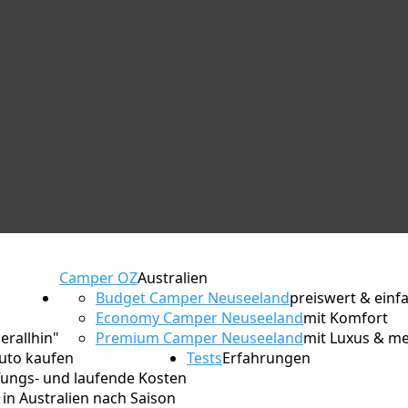
Camper OZ
Australien
Budget Camper Neuseeland
preiswert & einf
Economy Camper Neuseeland
mit Komfort
erallhin"
Premium Camper Neuseeland
mit Luxus & m
Auto kaufen
Tests
Erfahrungen
ungs- und laufende Kosten
in Australien nach Saison