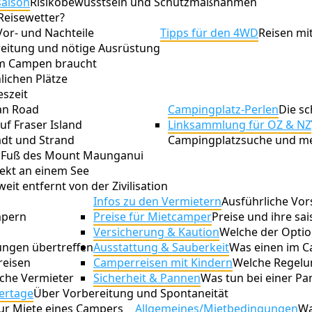
saison
Risikobewusstsein und Schutzmaßnahmen
Reisewetter?
Vor- und Nachteile
Tipps für den 4WD
Reisen m
eitung und nötige Ausrüstung
um Campen braucht
ichen Plätze
eszeit
an Road
Campingplatz-Perlen
Die sc
auf Fraser Island
Linksammlung für OZ & NZ
adt und Strand
Campingplatzsuche und m
Fuß des Mount Maunganui
ekt an einem See
eit entfernt von der Zivilisation
Infos zu den Vermietern
Ausführliche Vor
mpern
Preise für Mietcamper
Preise und ihre sa
Versicherung & Kaution
Welche der Option
tungen übertreffen
Ausstattung & Sauberkeit
Was einen im C
reisen
Camperreisen mit Kindern
Welche Regelun
iche Vermieter
Sicherheit & Pannen
Was tun bei einer Pa
ertage
Über Vorbereitung und Spontaneität
zur Miete eines Campers
Allgemeines/Mietbedingungen
Wa