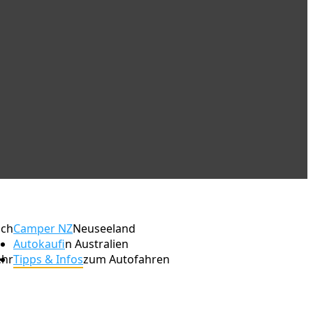
ach
Camper NZ
Neuseeland
Autokauf
in Australien
ehr
Tipps & Infos
zum Autofahren