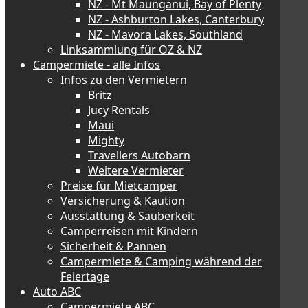
NZ - Mt Maunganui, Bay of Plenty
NZ - Ashburton Lakes, Canterbury
NZ - Mavora Lakes, Southland
Linksammlung für OZ & NZ
Campermiete - alle Infos
Infos zu den Vermietern
Britz
Jucy Rentals
Maui
Mighty
Travellers Autobarn
Weitere Vermieter
Preise für Mietcamper
Versicherung & Kaution
Ausstattung & Sauberkeit
Camperreisen mit Kindern
Sicherheit & Pannen
Campermiete & Camping während der
Feiertage
Auto ABC
Campermiete ABC