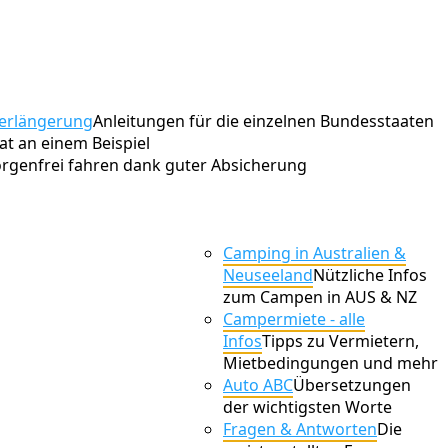
erlängerung
Anleitungen für die einzelnen Bundesstaaten
t an einem Beispiel
rgenfrei fahren dank guter Absicherung
Camping in Australien &
Neuseeland
Nützliche Infos
zum Campen in AUS & NZ
Campermiete - alle
Infos
Tipps zu Vermietern,
Mietbedingungen und mehr
Auto ABC
Übersetzungen
der wichtigsten Worte
Fragen & Antworten
Die