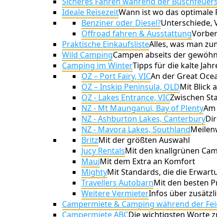
Sicheres Fahren während der Buschfeuer
Ideale Reisezeit
Wann ist wo das optimale 
Benziner oder Diesel?
Unterschiede, 
Offroad fahren & Ausstattung
Vorber
Praktische Einkaufsliste
Alles, was man z
Wild Camping
Campen abseits der gewöhnl
Camping im Winter
Tipps für die kalte Jahr
OZ – Port Fairy, VIC
An der Great Oce
OZ – Inskip Peninsula, QLD
Mit Blick 
OZ - Lakes Entrance, VIC
Zwischen St
NZ - Mt Maunganui, Bay of Plenty
Am 
NZ - Ashburton Lakes, Canterbury
Dir
NZ - Mavora Lakes, Southland
Meilenw
Britz
Mit der größten Auswahl
Jucy Rentals
Mit den knallgrünen Ca
Maui
Mit dem Extra an Komfort
Mighty
Mit Standards, die die Erwar
Travellers Autobarn
Mit den besten P
Weitere Vermieter
Infos über zusätzl
Campermiete & Camping während der Fei
Campermiete ABC
Die wichtigsten Worte 