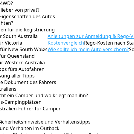
 4WD?
lieber von privat?
 Eigenschaften des Autos
chten?
en für die Registrierung
r South Australia
Anleitungen zur Anmeldung & Rego-V
ür Victoria
Kostenvergleich
Rego-Kosten nach Staa
 für New South Wales
Wie sollte ich mein Auto versichern?
So
 für Queensland
ür Western Australia
pps fürs Autofahren
ng aller Tipps
te Dokument des Fahrers
raliens
ucht ein Camper und wo kriegt man ihn?
xus-Campingplätzen
ustralien-Führer für Camper
Sicherheitshinweise und Verhaltenstipps
 und Verhalten im Outback