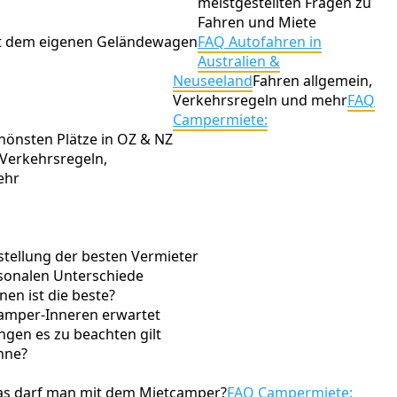
meistgestellten Fragen zu
Fahren und Miete
it dem eigenen Geländewagen
FAQ Autofahren in
Australien &
Neuseeland
Fahren allgemein,
Verkehrsregeln und mehr
FAQ
Campermiete:
hönsten Plätze in OZ & NZ
Verkehrsregeln,
ehr
stellung der besten Vermieter
isonalen Unterschiede
en ist die beste?
amper-Inneren erwartet
gen es zu beachten gilt
nne?
s darf man mit dem Mietcamper?
FAQ Campermiete: