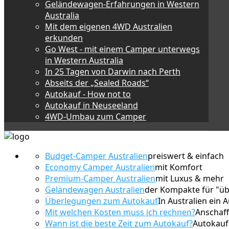
Geländewagen-Erfahrungen in Western
Australia
Mit dem eigenen 4WD Australien
erkunden
Go West - mit einem Camper unterwegs
in Western Australia
In 25 Tagen von Darwin nach Perth
Abseits der „Sealed Roads“
Autokauf - How not to
Autokauf in Neuseeland
4WD-Umbau zum Camper
Budget-Camper Australien
preiswert & einfach
Economy Camper Australien
mit Komfort
Premium-Camper Australien
mit Luxus & mehr
Geländewagen Australien
der Kompakte für "üb
Überlegungen zum Autokauf
In Australien ein 
Mit welchen Kosten muss ich rechnen?
Anschaff
Wann ist die beste Zeit zum Autokauf?
Autokauf 