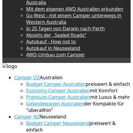
Australia
Mit dem eigenen 4WD Australien erkunden
Go West - mit einem Camper unterwegs in
Western Australia
In 25 Tagen von Darwin nach Perth
Abseits der „Sealed Roads“
Autokauf - How not to
Autokauf in Neuseeland
4WD-Umbau zum Camper
Camper OZ
Australien
Budget-Camper Australien
preiswert & einfach
Economy Camper Australien
mit Komfort
Premium-Camper Australien
mit Luxus & mehr
Geländewagen Australien
der Kompakte für
"überallhin"
Camper NZ
Neuseeland
Budget Camper Neuseeland
preiswert &
einfach