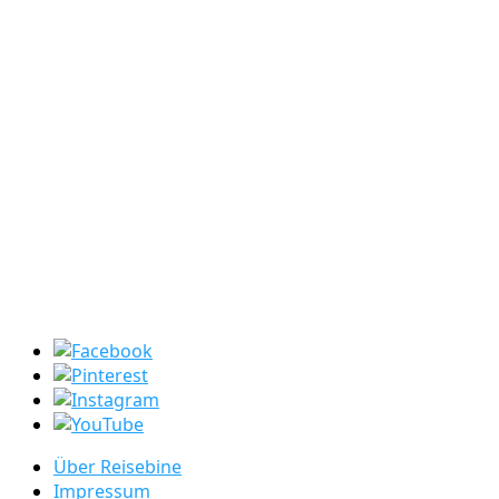
Fortbewegung
Stopover
Was ist ein
Stopover?
Stopover auf
Fiji
Stopover in
Hongkong
Stopover in
Singapore
Über Reisebine
Impressum