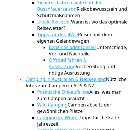
Sicheres Fahren während der
Buschfeuersaison
Risikobewusstsein und
Schutzmaßnahmen
Ideale Reisezeit
Wann ist wo das optimale
Reisewetter?
Tipps für den 4WD
Reisen mit dem
eigenen Geländewagen
Benziner oder Diesel?
Unterschiede,
Vor- und Nachteile
Offroad fahren &
Ausstattung
Vorbereitung und
nötige Ausrüstung
Camping in Australien & Neuseeland
Nützliche
Infos zum Campen in AUS & NZ
Praktische Einkaufsliste
Alles, was man
zum Campen braucht
Wild Camping
Campen abseits der
gewöhnlichen Plätze
Camping im Winter
Tipps für die kalte
Jahreszeit