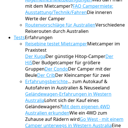
mit dem Mietcamper?
FAQ Campermiete:
Ausstattung/Technik/Fahren
Die inneren
Werte der Camper
Routenvorschläge für Australien
Verschiedene
Reiserouten durch Australien
Tests
Erfahrungen
Reisebine testet Mietcamper
Mietcamper im
Praxistest
Der Kuga
Der günstige Hitop-Camper
Der
Hi5
Der Budgetcamper für größere
Gruppen
Der Condo
Der Camper mit der
Beule
Der Crib
Der Kleincamper für zwei
Erfahrungsberichte
... zum Autokauf &
Autofahren in Australien & Neuseeland
Geländewagen-Erfahrungen in Western
Australia
Lohnt sich der Kauf eines
Geländewagens?
Mit dem eigenen 4WD
Australien erkunden
Wie ein 4WD zum
Zuhause auf Rädern wird
Go West - mit einem
Camper unterwegs in Western Australia
Eine