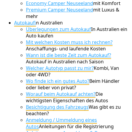
Economy Camper Neuseeland
mit Komfort
Premium Camper Neuseeland
mit Luxus &
mehr
Autokauf
in Australien
Überlegungen zum Autokauf
In Australien ein
Auto kaufen
Mit welchen Kosten muss ich rechnen?
Anschaffungs- und laufende Kosten
Wann ist die beste Zeit zum Autokauf?
Autokauf in Australien nach Saison
Welcher Autotyp passt zu mir?
Kombi, Van
oder 4WD?
Wo finde ich ein gutes Auto?
Beim Händler
oder lieber von privat?
Worauf beim Autokauf achten?
Die
wichtigsten Eigenschaften des Autos
Besichtigung des Fahrzeugs
Was gibt es zu
beachten?
Anmeldung / Ummeldung eines
Autos
Anleitungen für die Registrierung