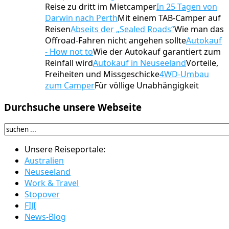
Reise zu dritt im Mietcamper
In 25 Tagen von
Darwin nach Perth
Mit einem TAB-Camper auf
Reisen
Abseits der „Sealed Roads“
Wie man das
Offroad-Fahren nicht angehen sollte
Autokauf
- How not to
Wie der Autokauf garantiert zum
Reinfall wird
Autokauf in Neuseeland
Vorteile,
Freiheiten und Missgeschicke
4WD-Umbau
zum Camper
Für völlige Unabhängigkeit
Durchsuche
unsere Webseite
Unsere Reiseportale:
Australien
Neuseeland
Work & Travel
Stopover
FIJI
News-Blog