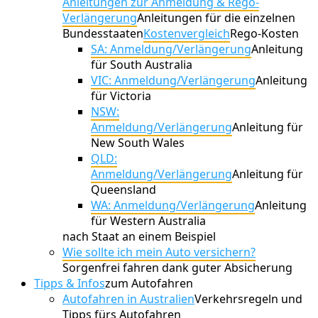
Anleitungen zur Anmeldung & Rego-
Verlängerung
Anleitungen für die einzelnen
Bundesstaaten
Kostenvergleich
Rego-Kosten
SA: Anmeldung/Verlängerung
Anleitung
für South Australia
VIC: Anmeldung/Verlängerung
Anleitung
für Victoria
NSW:
Anmeldung/Verlängerung
Anleitung für
New South Wales
QLD:
Anmeldung/Verlängerung
Anleitung für
Queensland
WA: Anmeldung/Verlängerung
Anleitung
für Western Australia
nach Staat an einem Beispiel
Wie sollte ich mein Auto versichern?
Sorgenfrei fahren dank guter Absicherung
Tipps & Infos
zum Autofahren
Autofahren in Australien
Verkehrsregeln und
Tipps fürs Autofahren