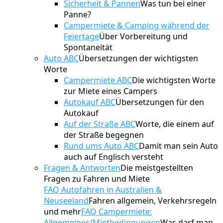
Sicherheit & Pannen
Was tun bei einer
Panne?
Campermiete & Camping während der
Feiertage
Über Vorbereitung und
Spontaneität
Auto ABC
Übersetzungen der wichtigsten
Worte
Campermiete ABC
Die wichtigsten Worte
zur Miete eines Campers
Autokauf ABC
Übersetzungen für den
Autokauf
Auf der Straße ABC
Worte, die einem auf
der Straße begegnen
Rund ums Auto ABC
Damit man sein Auto
auch auf Englisch versteht
Fragen & Antworten
Die meistgestellten
Fragen zu Fahren und Miete
FAQ Autofahren in Australien &
Neuseeland
Fahren allgemein, Verkehrsregeln
und mehr
FAQ Campermiete:
Allgemeines/Mietbedingungen
Was darf man