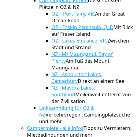
Campingplatz-Perlen
Die schönsten
Plätze in OZ & NZ
OZ – Port Fairy, VIC
An der Great
Ocean Road
OZ – Inskip Peninsula, QLD
Mit Blick
auf Fraser Island
OZ - Lakes Entrance, VIC
Zwischen
Stadt und Strand
NZ - Mt Maunganui, Bay of
Plenty
Am Fuß des Mount
Maunganui
NZ - Ashburton Lakes,
Canterbury
Direkt an einem See
NZ - Mavora Lakes,
Southland
Meilenweit entfernt von
der Zivilisation
Linksammlung für OZ &
NZ
Verkehrsregeln, Campingplatzsuche
und mehr
Campermiete - alle Infos
Tipps zu Vermietern,
Mietbedingungen und mehr