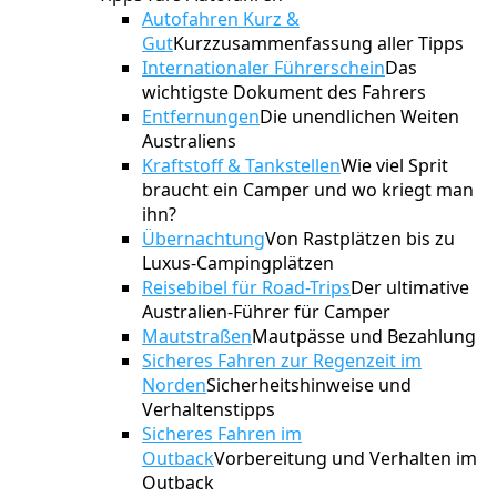
Autofahren Kurz &
Gut
Kurzzusammenfassung aller Tipps
Internationaler Führerschein
Das
wichtigste Dokument des Fahrers
Entfernungen
Die unendlichen Weiten
Australiens
Kraftstoff & Tankstellen
Wie viel Sprit
braucht ein Camper und wo kriegt man
ihn?
Übernachtung
Von Rastplätzen bis zu
Luxus-Campingplätzen
Reisebibel für Road-Trips
Der ultimative
Australien-Führer für Camper
Mautstraßen
Mautpässe und Bezahlung
Sicheres Fahren zur Regenzeit im
Norden
Sicherheitshinweise und
Verhaltenstipps
Sicheres Fahren im
Outback
Vorbereitung und Verhalten im
Outback