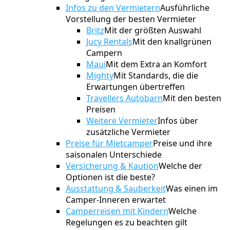
Infos zu den Vermietern
Ausführliche
Vorstellung der besten Vermieter
Britz
Mit der größten Auswahl
Jucy Rentals
Mit den knallgrünen
Campern
Maui
Mit dem Extra an Komfort
Mighty
Mit Standards, die die
Erwartungen übertreffen
Travellers Autobarn
Mit den besten
Preisen
Weitere Vermieter
Infos über
zusätzliche Vermieter
Preise für Mietcamper
Preise und ihre
saisonalen Unterschiede
Versicherung & Kaution
Welche der
Optionen ist die beste?
Ausstattung & Sauberkeit
Was einen im
Camper-Inneren erwartet
Camperreisen mit Kindern
Welche
Regelungen es zu beachten gilt