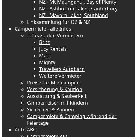
NZ - Mt Maunganui, Bay of Plenty
NZ - Ashburton Lakes, Canterbury
NZ - Mavora Lakes, Southland
Linksammlung für OZ & NZ
Campermiete - alle Infos
Infos zu den Vermietern
Britz
Jucy Rentals
Maui
Mighty
Travellers Autobarn
Weitere Vermieter
Preise für Mietcamper
Versicherung & Kaution
Ausstattung & Sauberkeit
Camperreisen mit Kindern
Sicherheit & Pannen
Campermiete & Camping während der
Feiertage
Auto ABC
Campermiete ABC