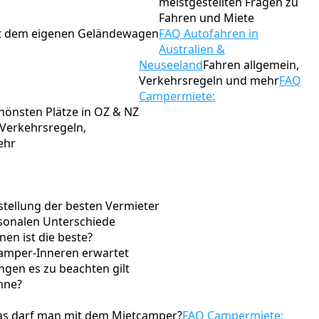
meistgestellten Fragen zu
Fahren und Miete
it dem eigenen Geländewagen
FAQ Autofahren in
Australien &
Neuseeland
Fahren allgemein,
Verkehrsregeln und mehr
FAQ
Campermiete:
hönsten Plätze in OZ & NZ
Verkehrsregeln,
ehr
stellung der besten Vermieter
isonalen Unterschiede
en ist die beste?
amper-Inneren erwartet
gen es zu beachten gilt
nne?
s darf man mit dem Mietcamper?
FAQ Campermiete: