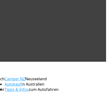
ach
Camper NZ
Neuseeland
Autokauf
in Australien
ehr
Tipps & Infos
zum Autofahren