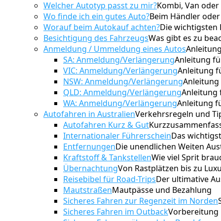
Welcher Autotyp passt zu mir?
Kombi, Van oder
Wo finde ich ein gutes Auto?
Beim Händler oder 
Worauf beim Autokauf achten?
Die wichtigsten
Besichtigung des Fahrzeugs
Was gibt es zu bea
Anmeldung / Ummeldung eines Autos
Anleitung
SA: Anmeldung/Verlängerung
Anleitung fü
VIC: Anmeldung/Verlängerung
Anleitung f
NSW: Anmeldung/Verlängerung
Anleitung
QLD: Anmeldung/Verlängerung
Anleitung
WA: Anmeldung/Verlängerung
Anleitung f
Autofahren in Australien
Verkehrsregeln und Ti
Autofahren Kurz & Gut
Kurzzusammenfassu
Internationaler Führerschein
Das wichtigs
Entfernungen
Die unendlichen Weiten Aust
Kraftstoff & Tankstellen
Wie viel Sprit bra
Übernachtung
Von Rastplätzen bis zu Lu
Reisebibel für Road-Trips
Der ultimative A
Mautstraßen
Mautpässe und Bezahlung
Sicheres Fahren zur Regenzeit im Norden
Sicheres Fahren im Outback
Vorbereitung