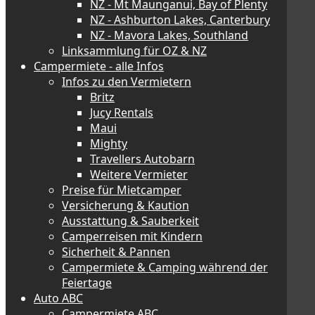
NZ - Mt Maunganui, Bay of Plenty
NZ - Ashburton Lakes, Canterbury
NZ - Mavora Lakes, Southland
Linksammlung für OZ & NZ
Campermiete - alle Infos
Infos zu den Vermietern
Britz
Jucy Rentals
Maui
Mighty
Travellers Autobarn
Weitere Vermieter
Preise für Mietcamper
Versicherung & Kaution
Ausstattung & Sauberkeit
Camperreisen mit Kindern
Sicherheit & Pannen
Campermiete & Camping während der
Feiertage
Auto ABC
Campermiete ABC