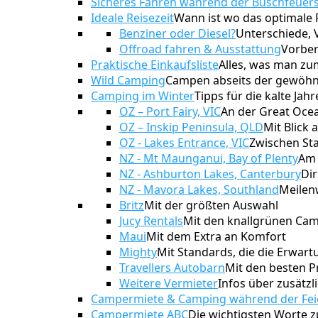
Sicheres Fahren während der Buschfeuer
Ideale Reisezeit
Wann ist wo das optimale 
Benziner oder Diesel?
Unterschiede, 
Offroad fahren & Ausstattung
Vorber
Praktische Einkaufsliste
Alles, was man z
Wild Camping
Campen abseits der gewöhnl
Camping im Winter
Tipps für die kalte Jahr
OZ – Port Fairy, VIC
An der Great Oce
OZ – Inskip Peninsula, QLD
Mit Blick 
OZ - Lakes Entrance, VIC
Zwischen St
NZ - Mt Maunganui, Bay of Plenty
Am 
NZ - Ashburton Lakes, Canterbury
Dir
NZ - Mavora Lakes, Southland
Meilenw
Britz
Mit der größten Auswahl
Jucy Rentals
Mit den knallgrünen Ca
Maui
Mit dem Extra an Komfort
Mighty
Mit Standards, die die Erwar
Travellers Autobarn
Mit den besten P
Weitere Vermieter
Infos über zusätzl
Campermiete & Camping während der Fei
Campermiete ABC
Die wichtigsten Worte 