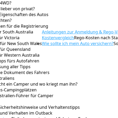
 4WD?
lieber von privat?
 Eigenschaften des Autos
chten?
en für die Registrierung
r South Australia
Anleitungen zur Anmeldung & Rego-V
ür Victoria
Kostenvergleich
Rego-Kosten nach Staa
 für New South Wales
Wie sollte ich mein Auto versichern?
So
 für Queensland
ür Western Australia
pps fürs Autofahren
ng aller Tipps
te Dokument des Fahrers
raliens
ucht ein Camper und wo kriegt man ihn?
xus-Campingplätzen
ustralien-Führer für Camper
Sicherheitshinweise und Verhaltenstipps
 und Verhalten im Outback