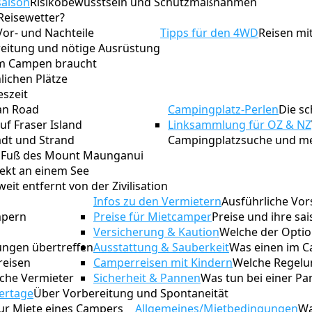
saison
Risikobewusstsein und Schutzmaßnahmen
Reisewetter?
Vor- und Nachteile
Tipps für den 4WD
Reisen m
eitung und nötige Ausrüstung
um Campen braucht
ichen Plätze
eszeit
an Road
Campingplatz-Perlen
Die sc
auf Fraser Island
Linksammlung für OZ & NZ
adt und Strand
Campingplatzsuche und m
Fuß des Mount Maunganui
ekt an einem See
eit entfernt von der Zivilisation
Infos zu den Vermietern
Ausführliche Vor
mpern
Preise für Mietcamper
Preise und ihre sa
Versicherung & Kaution
Welche der Option
tungen übertreffen
Ausstattung & Sauberkeit
Was einen im C
reisen
Camperreisen mit Kindern
Welche Regelun
iche Vermieter
Sicherheit & Pannen
Was tun bei einer Pa
ertage
Über Vorbereitung und Spontaneität
zur Miete eines Campers
Allgemeines/Mietbedingungen
Wa