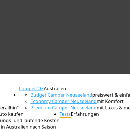
Camper OZ
Australien
Budget Camper Neuseeland
preiswert & einf
Economy Camper Neuseeland
mit Komfort
erallhin"
Premium Camper Neuseeland
mit Luxus & m
Auto kaufen
Tests
Erfahrungen
ungs- und laufende Kosten
in Australien nach Saison