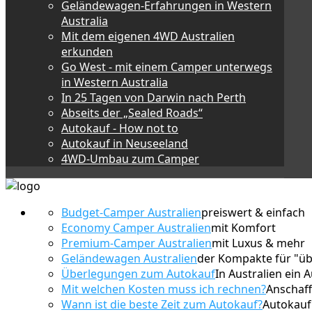
Geländewagen-Erfahrungen in Western
Australia
Mit dem eigenen 4WD Australien
erkunden
Go West - mit einem Camper unterwegs
in Western Australia
In 25 Tagen von Darwin nach Perth
Abseits der „Sealed Roads“
Autokauf - How not to
Autokauf in Neuseeland
4WD-Umbau zum Camper
Budget-Camper Australien
preiswert & einfach
Economy Camper Australien
mit Komfort
Premium-Camper Australien
mit Luxus & mehr
Geländewagen Australien
der Kompakte für "üb
Überlegungen zum Autokauf
In Australien ein 
Mit welchen Kosten muss ich rechnen?
Anschaff
Wann ist die beste Zeit zum Autokauf?
Autokauf 