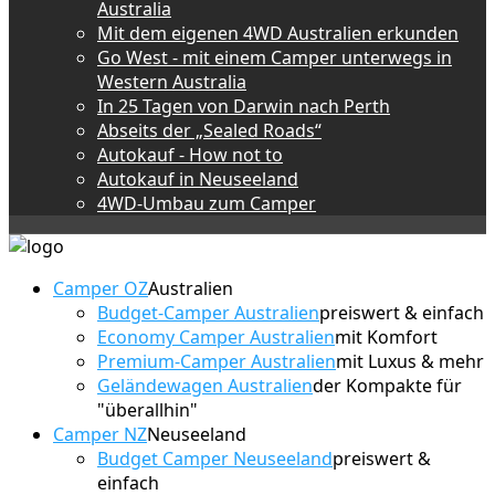
Australia
Mit dem eigenen 4WD Australien erkunden
Go West - mit einem Camper unterwegs in
Western Australia
In 25 Tagen von Darwin nach Perth
Abseits der „Sealed Roads“
Autokauf - How not to
Autokauf in Neuseeland
4WD-Umbau zum Camper
Camper OZ
Australien
Budget-Camper Australien
preiswert & einfach
Economy Camper Australien
mit Komfort
Premium-Camper Australien
mit Luxus & mehr
Geländewagen Australien
der Kompakte für
"überallhin"
Camper NZ
Neuseeland
Budget Camper Neuseeland
preiswert &
einfach