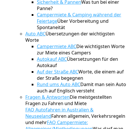
Sicherheit & Pannen
Was tun bei einer
Panne?
Campermiete & Camping während der
Feiertage
Über Vorbereitung und
Spontaneität
Auto ABC
Übersetzungen der wichtigsten
Worte
Campermiete ABC
Die wichtigsten Worte
zur Miete eines Campers
Autokauf ABC
Übersetzungen für den
Autokauf
Auf der Straße ABC
Worte, die einem auf
der Straße begegnen
Rund ums Auto ABC
Damit man sein Auto
auch auf Englisch versteht
Fragen & Antworten
Die meistgestellten
Fragen zu Fahren und Miete
FAQ Autofahren in Australien &
Neuseeland
Fahren allgemein, Verkehrsregeln
und mehr
FAQ Campermiete:
Allgemeines/Mietbedingungen
Was darf man