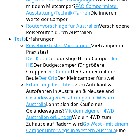
mit dem Mietcamper?
FAQ Campermiete:
Ausstattung/Technik/Fahren
Die inneren
Werte der Camper
Routenvorschläge für Australien
Verschiedene
Reiserouten durch Australien
Tests
Erfahrungen
Reisebine testet Mietcamper
Mietcamper im
Praxistest
Der Kuga
Der günstige Hitop-Camper
Der
Hi5
Der Budgetcamper für größere
Gruppen
Der Condo
Der Camper mit der
Beule
Der Crib
Der Kleincamper für zwei
Erfahrungsberichte
... zum Autokauf &
Autofahren in Australien & Neuseeland
Geländewagen-Erfahrungen in Western
Australia
Lohnt sich der Kauf eines
Geländewagens?
Mit dem eigenen 4WD
Australien erkunden
Wie ein 4WD zum
Zuhause auf Rädern wird
Go West - mit einem
Camper unterwegs in Western Australia
Eine