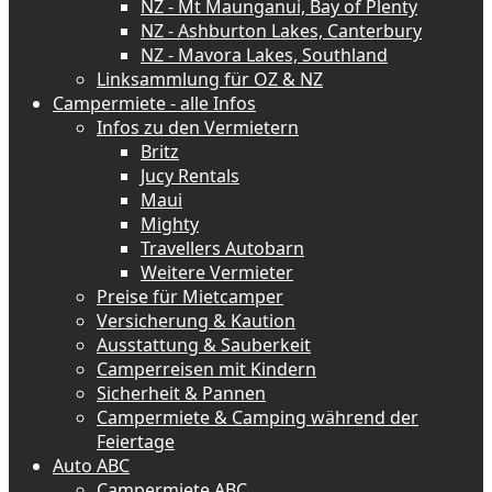
NZ - Mt Maunganui, Bay of Plenty
NZ - Ashburton Lakes, Canterbury
NZ - Mavora Lakes, Southland
Linksammlung für OZ & NZ
Campermiete - alle Infos
Infos zu den Vermietern
Britz
Jucy Rentals
Maui
Mighty
Travellers Autobarn
Weitere Vermieter
Preise für Mietcamper
Versicherung & Kaution
Ausstattung & Sauberkeit
Camperreisen mit Kindern
Sicherheit & Pannen
Campermiete & Camping während der
Feiertage
Auto ABC
Campermiete ABC