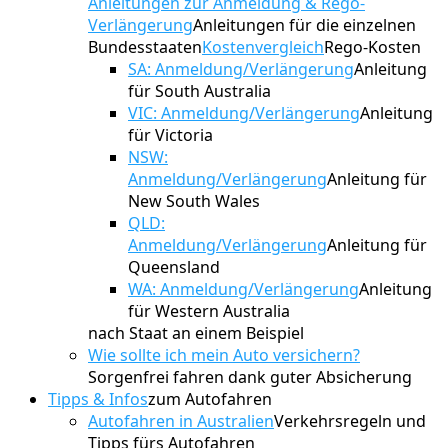
Anleitungen zur Anmeldung & Rego-
Verlängerung
Anleitungen für die einzelnen
Bundesstaaten
Kostenvergleich
Rego-Kosten
SA: Anmeldung/Verlängerung
Anleitung
für South Australia
VIC: Anmeldung/Verlängerung
Anleitung
für Victoria
NSW:
Anmeldung/Verlängerung
Anleitung für
New South Wales
QLD:
Anmeldung/Verlängerung
Anleitung für
Queensland
WA: Anmeldung/Verlängerung
Anleitung
für Western Australia
nach Staat an einem Beispiel
Wie sollte ich mein Auto versichern?
Sorgenfrei fahren dank guter Absicherung
Tipps & Infos
zum Autofahren
Autofahren in Australien
Verkehrsregeln und
Tipps fürs Autofahren