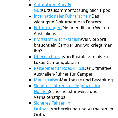
Autofahren Kurz &
Gut
Kurzzusammenfassung aller Tipps
Internationaler Führerschein
Das
wichtigste Dokument des Fahrers
Entfernungen
Die unendlichen Weiten
Australiens
Kraftstoff & Tankstellen
Wie viel Sprit
braucht ein Camper und wo kriegt man
ihn?
Übernachtung
Von Rastplätzen bis zu
Luxus-Campingplätzen
Reisebibel für Road-Trips
Der ultimative
Australien-Führer für Camper
Mautstraßen
Mautpässe und Bezahlung
Sicheres Fahren zur Regenzeit im
Norden
Sicherheitshinweise und
Verhaltenstipps
Sicheres Fahren im
Outback
Vorbereitung und Verhalten im
Outback