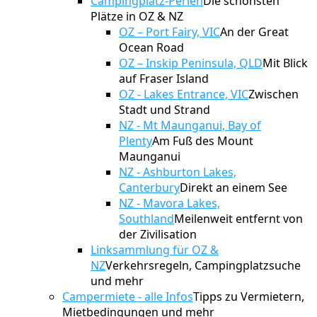
Campingplatz-Perlen
Die schönsten
Plätze in OZ & NZ
OZ – Port Fairy, VIC
An der Great
Ocean Road
OZ – Inskip Peninsula, QLD
Mit Blick
auf Fraser Island
OZ - Lakes Entrance, VIC
Zwischen
Stadt und Strand
NZ - Mt Maunganui, Bay of
Plenty
Am Fuß des Mount
Maunganui
NZ - Ashburton Lakes,
Canterbury
Direkt an einem See
NZ - Mavora Lakes,
Southland
Meilenweit entfernt von
der Zivilisation
Linksammlung für OZ &
NZ
Verkehrsregeln, Campingplatzsuche
und mehr
Campermiete - alle Infos
Tipps zu Vermietern,
Mietbedingungen und mehr