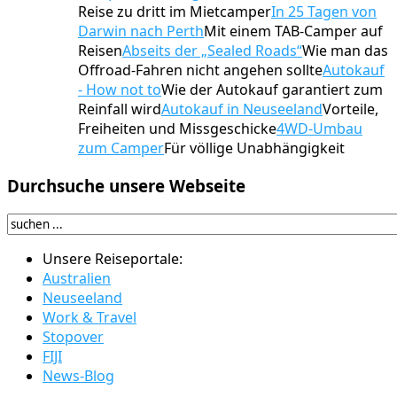
Reise zu dritt im Mietcamper
In 25 Tagen von
Darwin nach Perth
Mit einem TAB-Camper auf
Reisen
Abseits der „Sealed Roads“
Wie man das
Offroad-Fahren nicht angehen sollte
Autokauf
- How not to
Wie der Autokauf garantiert zum
Reinfall wird
Autokauf in Neuseeland
Vorteile,
Freiheiten und Missgeschicke
4WD-Umbau
zum Camper
Für völlige Unabhängigkeit
Durchsuche
unsere Webseite
Unsere Reiseportale:
Australien
Neuseeland
Work & Travel
Stopover
FIJI
News-Blog