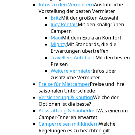
Infos zu den Vermietern
Ausführliche
Vorstellung der besten Vermieter
Britz
Mit der größten Auswahl
Jucy Rentals
Mit den knallgrünen
Campern
Maui
Mit dem Extra an Komfort
Mighty
Mit Standards, die die
Erwartungen übertreffen
Travellers Autobarn
Mit den besten
Preisen
Weitere Vermieter
Infos über
zusätzliche Vermieter
Preise für Mietcamper
Preise und ihre
saisonalen Unterschiede
Versicherung & Kaution
Welche der
Optionen ist die beste?
Ausstattung & Sauberkeit
Was einen im
Camper-Inneren erwartet
Camperreisen mit Kindern
Welche
Regelungen es zu beachten gilt