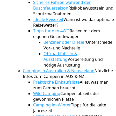
Sicheres Fahren während der
Buschfeuersaison
Risikobewusstsein und
Schutzmaßnahmen
Ideale Reisezeit
Wann ist wo das optimale
Reisewetter?
Tipps für den 4WD
Reisen mit dem
eigenen Geländewagen
Benziner oder Diesel?
Unterschiede,
Vor- und Nachteile
Offroad fahren &
Ausstattung
Vorbereitung und
nötige Ausrüstung
Camping in Australien & Neuseeland
Nützliche
Infos zum Campen in AUS & NZ
Praktische Einkaufsliste
Alles, was man
zum Campen braucht
Wild Camping
Campen abseits der
gewöhnlichen Plätze
Camping im Winter
Tipps für die kalte
Jahreszeit